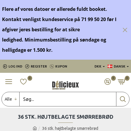
Flere af vores datoer er allerede fuldt booket.
Kontakt venligst kundeservice på 71 99 50 20 før
I
afgiver jeres bestilling for at sikre
ledighed.
Minimumsbestilling på søndage og
helligdage er 1.500 kr.
LOG IND
REGISTER
KUPON
DKK
DANSK
0
0
0
Alle
36 STK. HØJTBELAGTE SMØRREBRØD
36 stk. højtbelagte smørrebrød