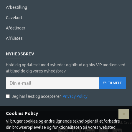
Afbestilling
Gavekort
Afdelinger
Affiliates
NYHEDSBREV
Hold dig opdateret med nyheder og tilbud og bliv VIP medlem ved
at tilmelde dig vores nyhedsbrev
TILMELD
Jeg har læst og accepterer
Privacy Policy
Cookies Policy
Vi bruger cookies og andre lignende teknologier til at forbedre
Copyright © 2023 Delicieux Catering & Takeout. All Rights Reserved. Cr
din browseroplevelse og funktionaliteten på vores websted