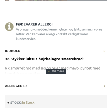
FØDEVARER ALLERGI
Vi bruger div. nødder, kerner, gluten og laktose mm. i vores
retter. Ved fødvarer allergi kontakt venligst vores
kundeservice.
INDHOLD
36 Stykker luksus højtbelagte smørrebrød:
6 x smørrebrød med æg og rejer med mayo, pyntet med
tomat, karse og citron
6 x smørrebrød med smørstegte rugmelspaneret fiskefilet,
ALLERGENER
egen grov remoulade, citron og dild
6 x smørrebrød med roastbeef med remoulade, ristede løg,
In Stock
STOCK:
peberrod, agurkesalat og syltede løg