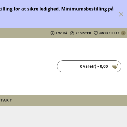
tilling for at sikre ledighed.
Minimumsbestilling på
LOG PÅ
REGISTER
ØNSKELISTE
0
0 vare(r) - 0,00
TAKT