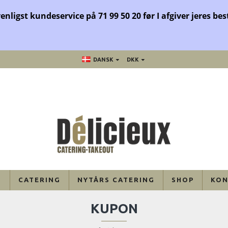
venligst kundeservice på 71 99 50 20 før
I afgiver jeres bes
DANSK
DKK
U
CATERING
NYTÅRS CATERING
SHOP
KON
KUPON