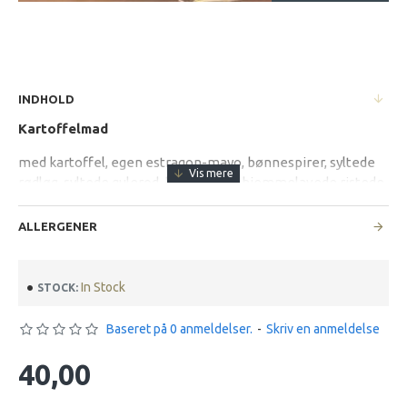
INDHOLD
Kartoffelmad
med kartoffel, egen estragon-mayo, bønnespirer, syltede
rødløg, syltede gulerod, brøndkarse, hjemmelavede ristede
løg, indbagte friterede løgringe toppet med mini
peberfrugt bær
ALLERGENER
In Stock
STOCK:
Baseret på 0 anmeldelser.
-
Skriv en anmeldelse
40,00