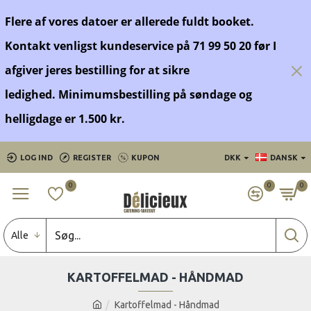
Flere af vores datoer er allerede fuldt booket.
Kontakt venligst kundeservice på 71 99 50 20 før
I
afgiver jeres bestilling for at sikre
ledighed.
Minimumsbestilling på søndage og
helligdage er 1.500 kr.
LOG IND
REGISTER
KUPON
DKK
DANSK
0
0
0
Alle
KARTOFFELMAD - HÅNDMAD
Kartoffelmad - Håndmad