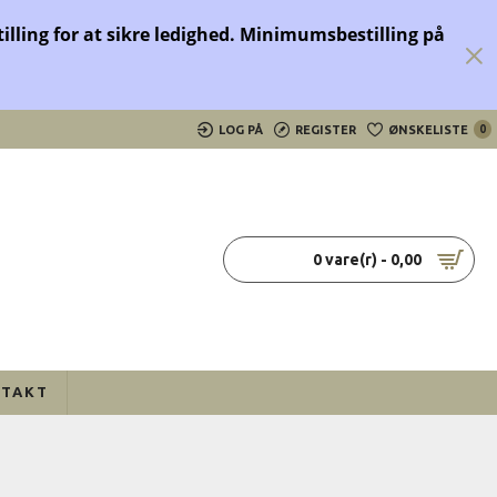
tilling for at sikre ledighed.
Minimumsbestilling på
LOG PÅ
REGISTER
ØNSKELISTE
0
0 vare(r) - 0,00
TAKT