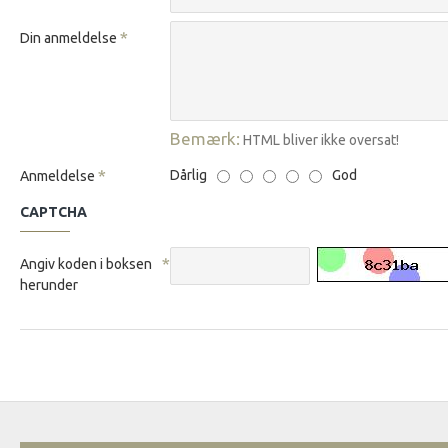
Din anmeldelse
Bemærk:
HTML bliver ikke oversat!
Dårlig
God
Anmeldelse
CAPTCHA
Angiv koden i boksen
herunder