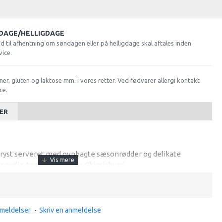
DAGE/HELLIGDAGE
ød til afhentning om søndagen eller på helligdage skal aftales inden
vice.
ner, gluten og laktose mm. i vores retter. Ved fødvarer allergi kontakt
ce.
ER
bryst serveret med ovnbagte sæsonrødder og delikate
 og syrlig Argentinsk sauce Chimichurri
meldelser.
-
Skriv en anmeldelse