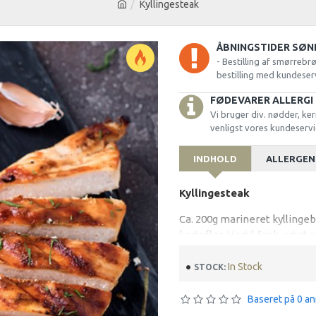
Kyllingesteak
ÅBNINGSTIDER SØN
- Bestilling af smørrebr
bestilling med kundeser
FØDEVARER ALLERGI
Vi bruger div. nødder, ker
venligst vores kundeservi
INDHOLD
ALLERGEN
Kyllingesteak
Ca. 200g marineret kyllinge
kartofler. Hertil frisk, urtet
In Stock
STOCK:
Baseret på 0 an