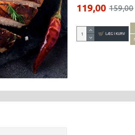
119,00
159,00
LÆG I KURV