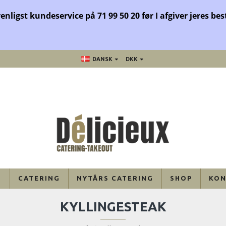
venligst kundeservice på 71 99 50 20 før
I afgiver jeres bes
DANSK
DKK
U
CATERING
NYTÅRS CATERING
SHOP
KON
KYLLINGESTEAK