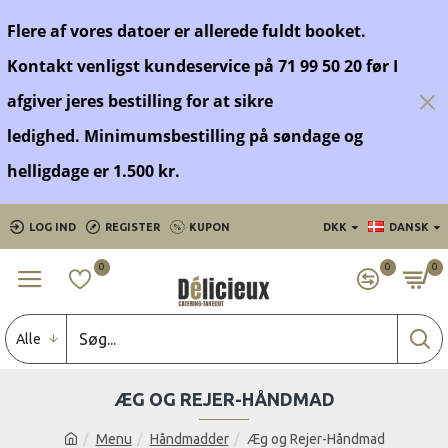
Flere af vores datoer er allerede fuldt booket.
Kontakt venligst kundeservice på 71 99 50 20 før
I
afgiver jeres bestilling for at sikre
ledighed.
Minimumsbestilling på søndage og
helligdage er 1.500 kr.
LOG IND
REGISTER
KUPON
DKK
DANSK
0
0
0
Alle
ÆG OG REJER-HÅNDMAD
Menu
Håndmadder
Æg og Rejer-Håndmad