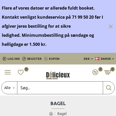
Flere af vores datoer er allerede fuldt booket.
Kontakt venligst kundeservice på 71 99 50 20 før
I
afgiver jeres bestilling for at sikre
ledighed.
Minimumsbestilling på søndage og
helligdage er 1.500 kr.
LOG IND
REGISTER
KUPON
DKK
DANSK
0
0
0
Alle
BAGEL
Bagel