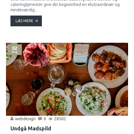
cateringtjenester give din begivenhed en ekstraordinær og
mindeværdig ..
LÆS MERE
02
Aug
webdesign
0
28502
Undgå Madspild