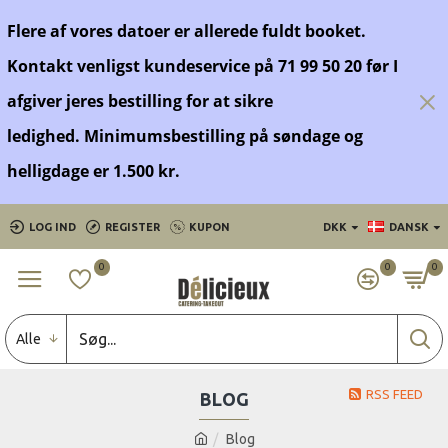
Flere af vores datoer er allerede fuldt booket.
Kontakt venligst kundeservice på 71 99 50 20 før
I
afgiver jeres bestilling for at sikre
ledighed.
Minimumsbestilling på søndage og
helligdage er 1.500 kr.
LOG IND
REGISTER
KUPON
DKK
DANSK
0
0
0
Alle
RSS FEED
BLOG
Blog