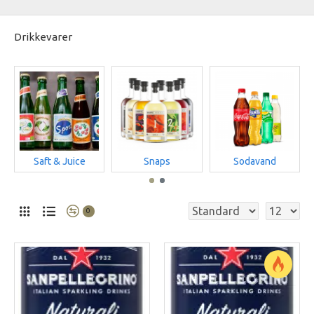
Drikkevarer
Saft & Juice
Snaps
Sodavand
0