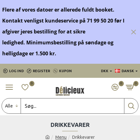
Flere af vores datoer er allerede fuldt booket.
Kontakt venligst kundeservice på 71 99 50 20 før
I
afgiver jeres bestilling for at sikre
ledighed.
Minimumsbestilling på søndage og
helligdage er 1.500 kr.
LOG IND
REGISTER
KUPON
DKK
DANSK
0
0
0
Alle
DRIKKEVARER
Menu
Drikkevarer