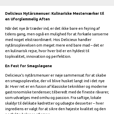
Delicieux Nytårsmenuer: Kulinariske Mesterværker til
en Uforglemmelig Aften
Når det nye år træder ind, er det ikke bare en fejring af
tidens gang, men også en mulighed for at forkæle sanserne
med noget ekstraordinært. Hos Delicieux handler
nytårsoplevelsen om meget mere end bare mad – det er
en kulinarisk rejse, hvor hver bid er en hyldest til
topkvalitet, innovation og perfektion.
En Fest for Smagsløgene
Delicieux's nytårsmenuer er nøje sammensat for at skabe
en smagsoplevelse, der vil blive husket langt ind i det nye
år. Hver ret er en fusion af klassiske teknikker og moderne
gastronomiske tendenser, tilberedt med de fineste råvarer,
som udvælges med omhu og passion. Fra saftige, lokale
skaldyr til delikate kødretter og udsøgte desserter – hver
ingrediens er valgt for at sikre den højeste kvalitet og den