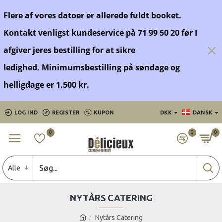
Flere af vores datoer er allerede fuldt booket.
Kontakt venligst kundeservice på 71 99 50 20 før
I
afgiver jeres bestilling for at sikre
ledighed.
Minimumsbestilling på søndage og
helligdage er 1.500 kr.
LOG IND
REGISTER
KUPON
DKK
DANSK
0
0
0
Alle
NYTÅRS CATERING
Nytårs Catering